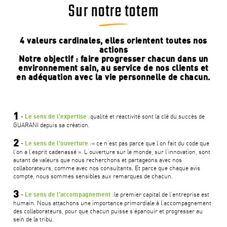
Sur notre totem
4 valeurs cardinales, elles orientent toutes nos
actions
Notre objectif : faire progresser chacun dans un
environnement sain, au service de nos clients et
en adéquation avec la vie personnelle de chacun.
1
-
qualité et réactivité sont la clé du succès de
Le sens de l'expertise :
GUARANI depuis sa création.
2
-
« ce n’est pas parce que l’on fait du code que
Le sens de l'ouverture :
l’on a l’esprit cadenassé ». L’ouverture sur le monde, sur l’innovation, sont
autant de valeurs que nous recherchons et partageons avec nos
collaborateurs, comme avec nos consultants. Et parce que chaque avis
compte, nous sommes sensibles aux remarques de chacun.
3
-
le premier capital de l’entreprise est
Le sens de l'accompagnement :
humain. Nous attachons une importance primordiale à l’accompagnement
des collaborateurs, pour que chacun puisse s’épanouir et progresser au
sein de la tribu.