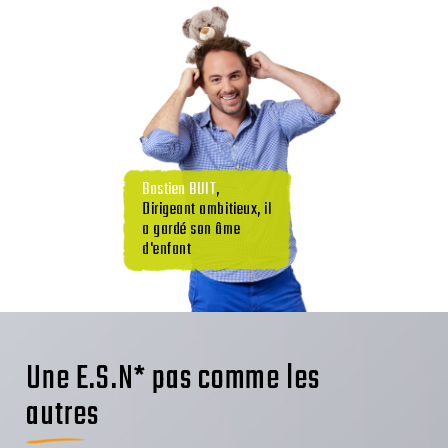
Bastien BUIT
,
Dirigeant ambitieux, il
a gardé son âme
d'enfant
Une E.S.N* pas comme les
autres