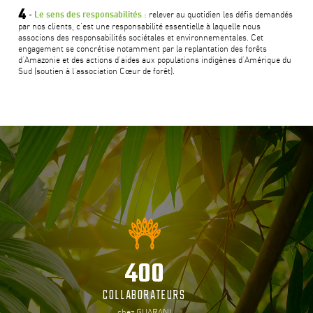
4
-
relever au quotidien les défis demandés
Le sens des responsabilités :
par nos clients, c’est une responsabilité essentielle à laquelle nous
associons des responsabilités sociétales et environnementales. Cet
engagement se concrétise notamment par la replantation des forêts
d’Amazonie et des actions d’aides aux populations indigènes d’Amérique du
Sud (soutien à l’association Cœur de forêt).
s
400
COLLABORATEURS
chez GUARANI